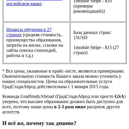
{module Stripe - $10
английском языке
(примеры
рекомендаций)}
Нюансы обучения в 27
База данных стран:
странах
(средняя стоимость,
15USD
преимущества образования,
затраты на жилье, ссылки на
{module Stripe - $15 (27
сайты поиска стипендий,
стран)}
работы и т.д.)
* Все цены, указанные в прайс-листе, являются примерными.
Окончательную стоимость Вашего заказа можно уточнить у
наших специалистов. Цены на образовательные услуги
ГрадСтадиАброд действительны с 1 января 2015 года.
Команда GradStudyAbroad (ГрадСтадиАброд или просто
GSA
)
уверена, что высшее образование должно быть доступно для
всех, поэтому наши цены
в 2-3 раза ниже
расценок других
агентств.
И всё же, почему так дешево?