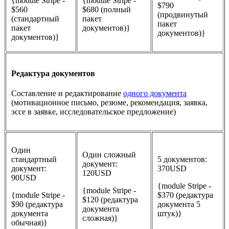
{module Stripe -
{module Stripe -
$790
$560
$680 (полный
(продвинутый
(стандартный
пакет
пакет
пакет
документов)}
документов)}
документов)}
Редактура документов
Составление и редактирование
одного документа
(мотивационное письмо, резюме, рекомендация, заявка,
эссе в заявке, исследовательское предложение)
Один
Один сложный
стандартный
5 документов:
документ:
документ:
370USD
120USD
90USD
{module Stripe -
{module Stripe -
{module Stripe -
$370 (редактура
$120 (редактура
$90 (редактура
документа 5
документа
документа
штук)}
сложная)}
обычная)}